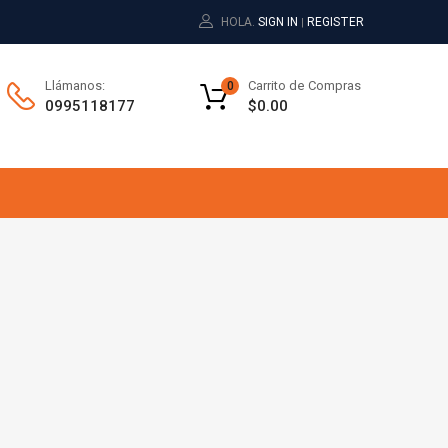
HOLA.
SIGN IN
REGISTER
|
Carrito de Compras
Llámanos:
0
$
0.00
0995118177