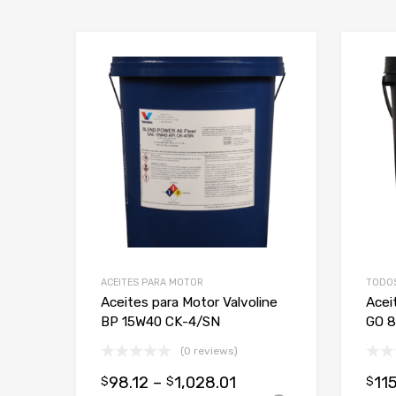
Add to Wishlist
Add to Compare
ACEITES PARA MOTOR
TODO
Aceites para Motor Valvoline
Acei
BP 15W40 CK-4/SN
GO 8
(0 reviews)
98.12
–
1,028.01
11
$
$
$