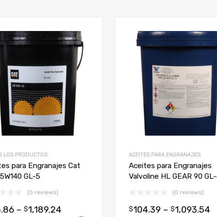
Add to Wishlist
Add to Compare
S LOS PRODUCTOS
ACEITES PARA ENGRANAJES
tes para Engranajes Cat
Aceites para Engranajes
5W140 GL-5
Valvoline HL GEAR 90 GL
(0 reviews)
(0 reviews)
5.86
–
1,189.24
104.39
–
1,093.54
$
$
$