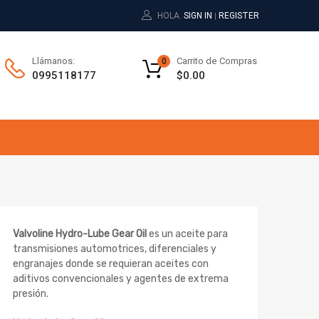
HOLA.
SIGN IN
REGISTER
|
Carrito de Compras
Llámanos:
0
$
0.00
0995118177
Valvoline Hydro-Lube Gear Oil
es un aceite para
transmisiones automotrices, diferenciales y
engranajes donde se requieran aceites con
aditivos convencionales y agentes de extrema
presión.