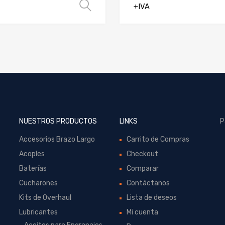
r opciones
Seleccionar opciones
+IVA
NUESTROS PRODUCTOS
LINKS
P
Accesorios Brazo Largo
Carrito de Compras
Acoples
Checkout
Baterías
Comparar
Cucharones
Contáctanos
Kits de Overhaul
Lista de deseos
Lubricantes
Mi cuenta