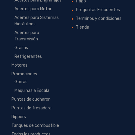
Aceites para Engranajes
Pago
Aceites para Motor
Preguntas Frecuentes
Aceites para Sistemas
Términos y condiciones
Hidráulicos
Tienda
Aceites para
Transmisión
Grasas
Refrigerantes
Motores
Promociones
Gorras
Máquinas a Escala
Puntas de cucharon
Puntas de fresadora
Rippers
Tanques de combustible
Todos los productos