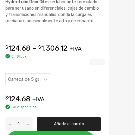
Hydro-Lube Gear Oil
es un lubricante formulado
para ser usado en diferenciales, cajas de cambio
y transmisiones manuales, donde la carga es
mediana u ocasionalmente alta y de impacto.
124.68
–
1,306.12
$
$
+IVA
En Stock
LIMPIAR
Tamaño
124.68
$
+IVA
50 disponibles
Añadir al carrito