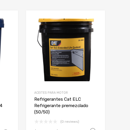
Add to Wishlist
Add to Wishlist
Add to Compare
Add to Compare
ACEITES PARA MOTOR
Refrigerantes Cat ELC
-4
Refrigerante premezclado
(50/50)
(0 reviews)