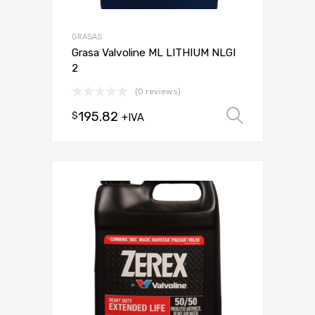
GRASAS
Grasa Valvoline ML LITHIUM NLGI
2
(0 reviews)
195.82
$
Seleccio
+IVA