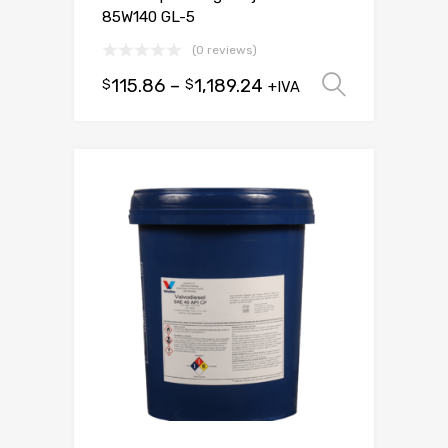
85W140 GL-5
(0 reviews)
115.86
–
1,189.24
$
$
Seleccio
+IVA