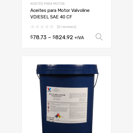
ACEITES PARA MOTOR
Aceites para Motor Valvoline
VDIESEL SAE 40 CF
(0 reviews)
78.73
–
824.92
$
$
Seleccio
+IVA