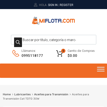
HOLA.
SIGN IN
REGISTER
|
Carrito de Compras
Llámanos:
0
$
0.00
0995118177
Home
Lubricantes
Aceites para Transmisión
Aceites para
Transmisión Cat TDTO 30W