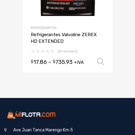
REFRIGERANTES
Refrigerantes Valvoline ZEREX
HD EXTENDED
(0 reviews)
17.86
–
735.93
$
$
Seleccio
+IVA
Ave Juan Tanca Marengo Km 5